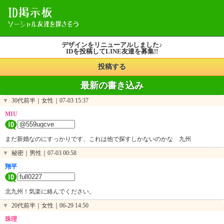
デザインをリニューアルしました♪
IDを投稿してLINE友達を募集!!
投稿する
最新の書き込み
▼
30代前半｜女性｜
07-03 15:37
MIU
まだ新婚なのにすっかりです、これは他で探すしかないのかな 九州
▼
秘密｜男性｜
07-03 00:58
翔平
北九州！気楽に絡んでください。
▼
20代前半｜女性｜
06-29 14:50
珠理