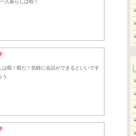
!一人暮らしは暇！
半
しは暇！暇だ！気軽に会話ができるといいです
ろう
半