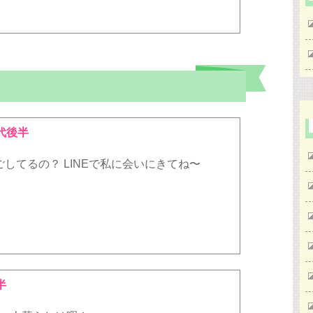
代後半
してるの？ LINEで私に会いにきてね〜
半