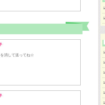
半
●を消して送ってね☆
半