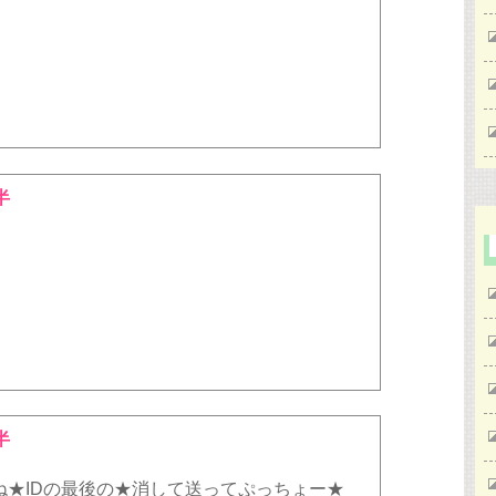
半
半
ね★IDの最後の★消して送ってぷっちょー★