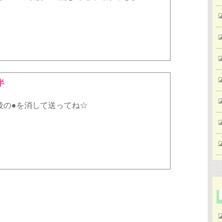
半
後の●を消して送ってね☆