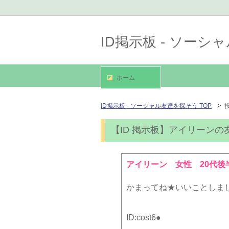
ID掲示板 - ソー
ホーム
ID掲示板 - ソーシャル友達を探そう TOP
【ID 掲示板】アイリーンの
アイリーン 女性 20代後
かまってね★いいことしまし
ID:
cost6●