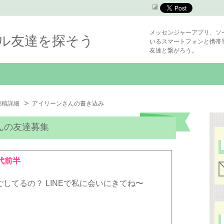
メッセンジャーアプリ、ソ
シャル友達を探そう
いるスマートフォンと携帯
友達と繋がろう。
投稿詳細
アイリーンさんの書き込み
んの友達募集
代前半
してるの？ LINEで私に会いにきてね〜